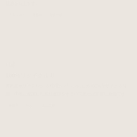
質感を与えます。
ラタン編み
装飾性
曲線可能
04
100%リサイクル可
高密度ポリエチレン（HDPE）ベースのため100%リサイクル可
能。環境に配慮した素材選びをするのであれば非常に最適です。
循環型
SDGs
エコ素材