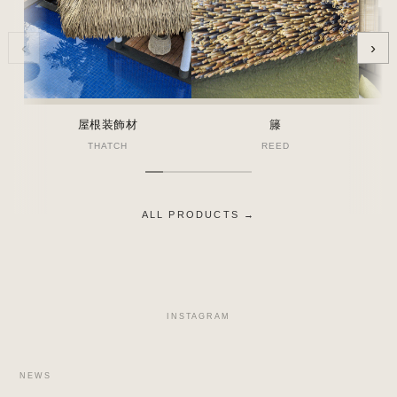
‹
›
屋根装飾材
籐
THATCH
REED
ALL PRODUCTS →
INSTAGRAM
NEWS