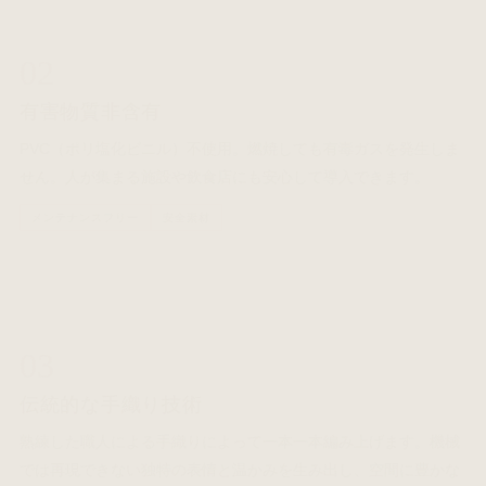
02
有害物質非含有
PVC（ポリ塩化ビニル）不使用。燃焼しても有毒ガスを発生しま
せん。人が集まる施設や飲食店にも安心して導入できます。
メンテナンスフリー
安全素材
03
伝統的な手織り技術
熟練した職人による手織りによって一本一本編み上げます。機械
では再現できない独特の表情と温かみを生み出し、空間に豊かな