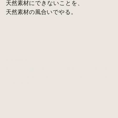
天然素材にできないことを、
天然素材の風合いでやる。
01
全天候性能
紫外線・雨・塩害・湿気——あらゆる環境に耐え、色褪せや変形
の心配がありません。天然ラタンが使えない場所でも、同じ風合
いを永く保ちます。
褪色
耐UV
高抗張力
高強度