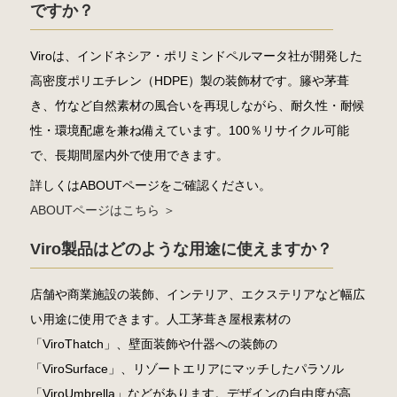
ですか？
Viroは、インドネシア・ポリミンドペルマータ社が開発した
高密度ポリエチレン（HDPE）製の装飾材です。籐や茅葺
き、竹など自然素材の風合いを再現しながら、耐久性・耐候
性・環境配慮を兼ね備えています。100％リサイクル可能
で、長期間屋内外で使用できます。
詳しくはABOUTページをご確認ください。
ABOUTページはこちら ＞
Viro製品はどのような用途に使えますか？
店舗や商業施設の装飾、インテリア、エクステリアなど幅広
い用途に使用できます。人工茅葺き屋根素材の
「ViroThatch」、壁面装飾や什器への装飾の
「ViroSurface」、リゾートエリアにマッチしたパラソル
「ViroUmbrella」などがあります。デザインの自由度が高