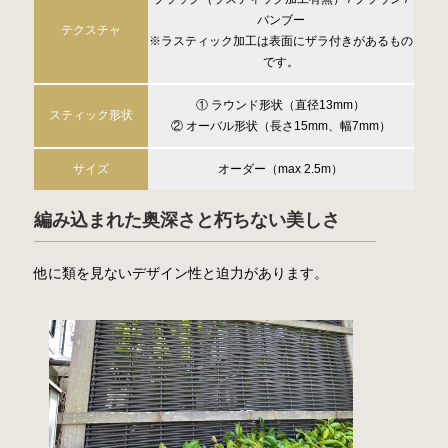
バンブー
テクスチャ
※ラスティック加工は表面にザラ付きがあるもの
です。
① ラウンド形状（直径13mm）
スティック形状
② オーバル形状（長さ15mm、幅7mm）
サイズ
オーダー（max 2.5m）
編み込まれた奥深さと朽ちない美しさ
他に類を見ないデザイン性と迫力があります。