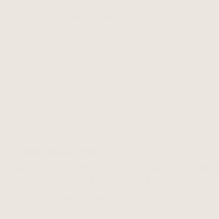
褪色
耐UV
高抗張力
高強度
03
伝統的な手織り技術
熟練した職人による手織りによって一本一本編み上げます。機械
かみを生み出し、空間に豊かな質感を与えます。
ラタン編み
装飾性
曲線可能