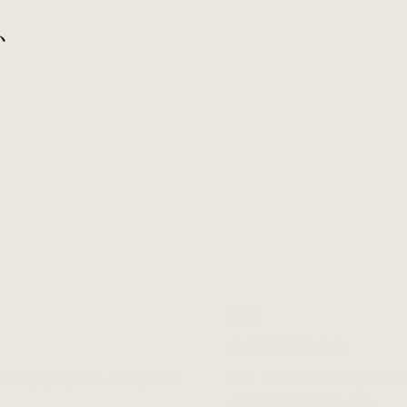
、
02
有害物質非含有
の心配がありません。天然ラタン
PVC（ポリ塩化ビニル）不使
も安心して導入できます。