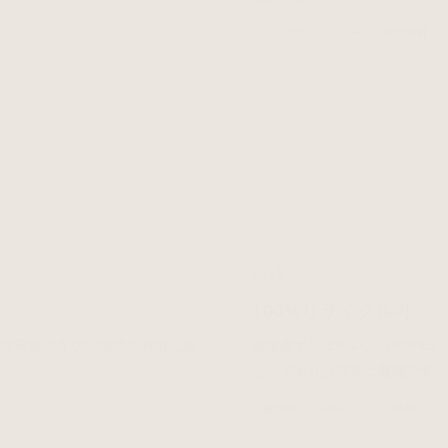
メンテナンスフリー
安全素材
04
100%リサイクル可
では再現できない独特の表情と温
高密度ポリエチレン（HDPE
るのであれば非常に最適です。
循環型
SDGs
エコ素材