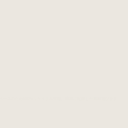
）ベースのため100%リサイクル可能。環境に配慮した素材選びをす