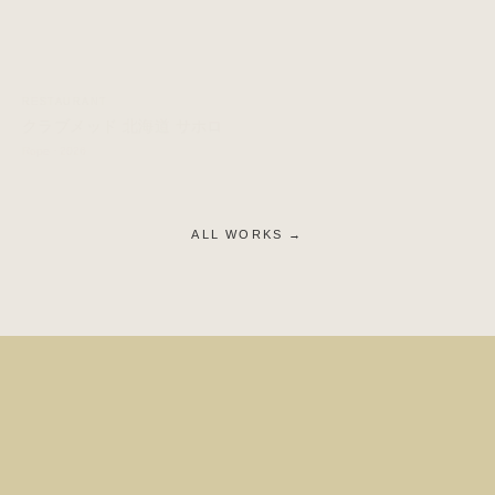
RESTAURANT
クラブメッド 北海道 サホロ
Rope · 2026
ALL WORKS →