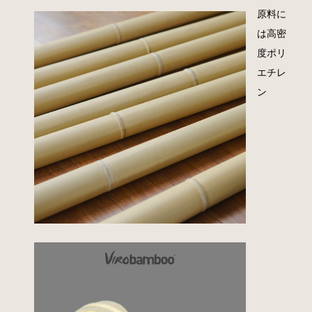
原料に
は高密
度ポリ
エチレ
ン